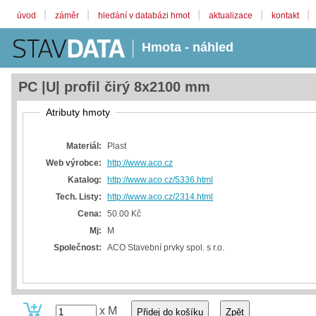
|
|
|
|
|
úvod
záměr
hledání v databázi hmot
aktualizace
kontakt
Hmota - náhled
PC |U| profil čirý 8x2100 mm
Atributy hmoty
Materiál:
Plast
Web výrobce:
http://www.aco.cz
Katalog:
http://www.aco.cz/5336.html
Tech. Listy:
http://www.aco.cz/2314.html
Cena:
50.00 Kč
Mj:
M
Společnost:
ACO Stavební prvky spol. s r.o.
x M