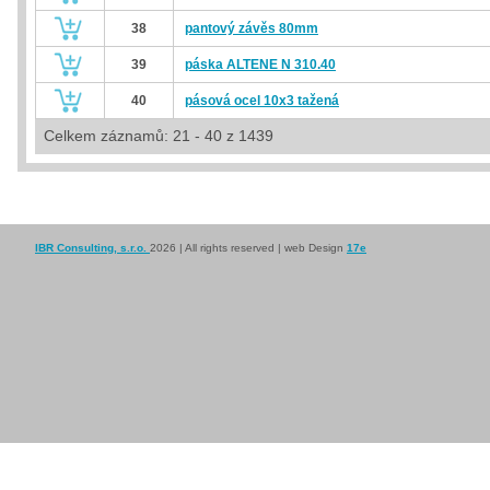
38
pantový závěs 80mm
39
páska ALTENE N 310.40
40
pásová ocel 10x3 tažená
Celkem záznamů: 21 - 40 z 1439
IBR Consulting, s.r.o.
2026 | All rights reserved | web Design
17e