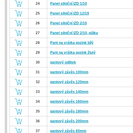
24
Panel silniční IZD 1/10
25
Panel silniční IZD 12/19
26
Panel silniční IZD 2/10
27
Panel silniční IZD 2/10, půlka
28
Pant na vrátka pozink bílý
29
Pant na vrátka pozink žlutý
30
pantový odlitek
31
pantový závěs 100mm
32
pantový závěs 120mm
33
pantový závěs 140mm
34
pantový závěs 160mm
35
pantový závěs 180mm
36
pantový závěs 200mm
37
pantový závěs 60mm