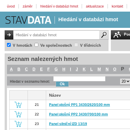
|
|
|
|
|
úvod
záměr
hledání v databázi hmot
aktualizace
kontakt
Hledání v databázi hmot
Pod
V hmotách
Ve společnostech
V třídnicích
Seznam nalezených hmot
P
A
B
C
D
E
F
G
H
I
J
K
L
M
N
O
Hledat v seznamu hmot:
Název
21
Panel plošný PP1 3430/2620/100 mm
22
Panel plošný PP2 3430/700/100 mm
23
Panel silniční IZD 13/19